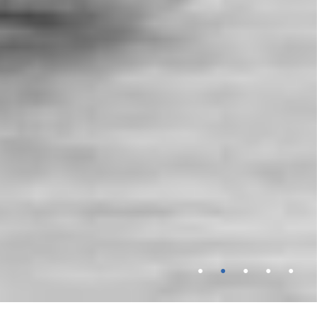
●
●
●
●
●