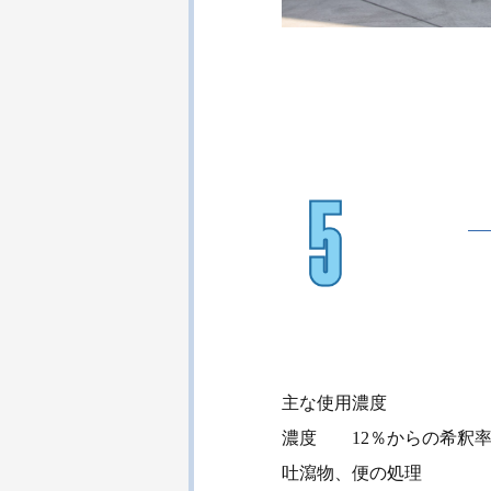
主な使用濃度
濃度 12％からの希釈
吐瀉物、便の処理 100