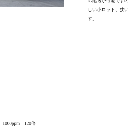
の配送が可能です
しい小ロット、狭
す。
率
0ppm 120倍