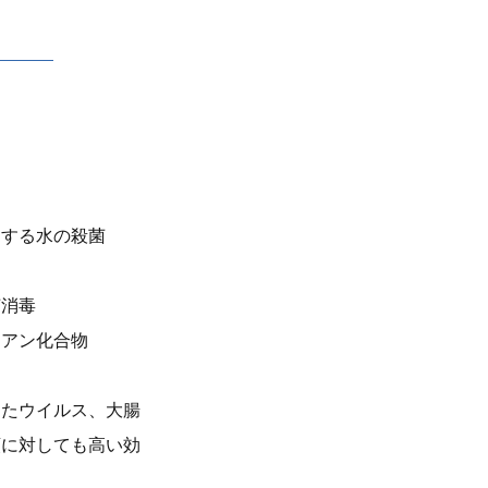
用する水の殺菌
白
菌消毒
シアン化合物
したウイルス、大腸
類に対しても高い効